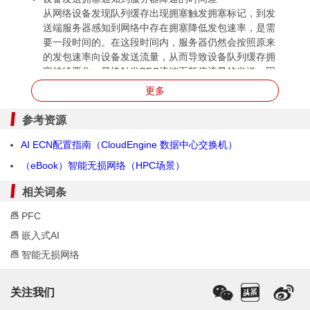
从网络设备发现队列缓存出现拥塞触发拥塞标记，到发
送端服务器感知到网络中存在拥塞降低发包速率，是需
要一段时间的。在这段时间内，服务器仍然会按照原来
的发包速率向设备发送流量，从而导致设备队列缓存拥
塞持续恶化，最终触发PFC流控而暂停流量的发送。因
此，需要合理设置ECN门限，使得ECN门限和PFC门限
更多
之间的缓存空间能够容纳拥塞标记之后到服务器降速之
前这段时间发送过来的流量，尽可能的避免触发网络
参考资源
PFC流控。
AI ECN配置指南（CloudEngine 数据中心交换机）
兼顾
时延
敏感小流和吞吐敏感大流
（eBook）智能无损网络（HPC场景）
ECN门限设置偏高时，可以延缓触发拥塞标记，保障
流量发送的速率和队列内用来吸收突发流量的缓存空
相关词条
间，满足吞吐敏感的大流的流量带宽。但是，在队列
拥塞时，报文在缓存空间内排队，会带来较大的队列
PFC
时延，对时延敏感的小流无益。
嵌入式AI
ECN门限设置偏低时，可以尽快触发拥塞标记，通知
智能无损网络
服务器降速，从而使队列内的缓存空间维持在较低的
缓存深度，减少报文排队，降低队列时延，对时延敏
感的小流有益。但是，过低的ECN门限会影响吞吐敏
关注我们
感的大流，限制了大流的流量带宽，无法满足大流的