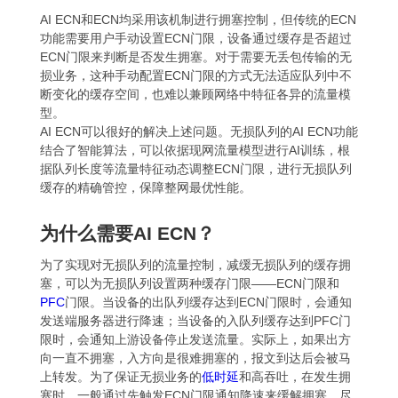
AI ECN和ECN均采用该机制进行拥塞控制，但传统的ECN
功能需要用户手动设置ECN门限，设备通过缓存是否超过
ECN门限来判断是否发生拥塞。对于需要无丢包传输的无
损业务，这种手动配置ECN门限的方式无法适应队列中不
断变化的缓存空间，也难以兼顾网络中特征各异的流量模
型。
AI ECN可以很好的解决上述问题。无损队列的AI ECN功能
结合了智能算法，可以依据现网流量模型进行AI训练，根
据队列长度等流量特征动态调整ECN门限，进行无损队列
缓存的精确管控，保障整网最优性能。
为什么需要AI ECN？
为了实现对无损队列的流量控制，减缓无损队列的缓存拥
塞，可以为无损队列设置两种缓存门限——ECN门限和
PFC
门限。当设备的出队列缓存达到ECN门限时，会通知
发送端服务器进行降速；当设备的入队列缓存达到PFC门
限时，会通知上游设备停止发送流量。实际上，如果出方
向一直不拥塞，入方向是很难拥塞的，报文到达后会被马
上转发。为了保证无损业务的
低时延
和高吞吐，在发生拥
塞时，一般通过先触发ECN门限通知降速来缓解拥塞，尽