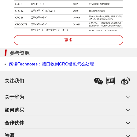
常见生成多项式
更多
这些多项式的值便是模2除法的除数。而根据这个除数获得
参考资源
校验码并进行校验的原理可以分为以下几个步骤：
阅读Technotes：接口收到CRC错包怎么处理
发送端、接收端在通信前，约定好除数P，也就是前面
说的多项式的值。P应该是R+1位长度；
关注我们
发送端首先在原来的K位数据后面加R个0，相当于原
来的数据左移了R位；
关于华为
然后进行模2除法运算（其实就是异或XOR运算），将
加0之后的K+R位的数除以P，循环计算，直到余数的
如何购买
阶数小于R，这个余数就是附加的校验码，如果长度不
足R位需要在前面加0补齐；
合作伙伴
发送端将R位校验码附加在原数据后面发送给接收方；
资源