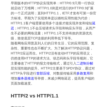
早期版本的HTTP协议实现简单：HTTP/0.9只用一行协议
就启动了万维网；HTTP/1.0则是对流行的HTTP/0.9扩展
的一个正式说明；直到HTTP/1.1，IETF才发布可第一份官
方标准。早期为了实现简单是以牺牲应用性能为代价：
HTTP/1.1客户端需要使用多个连接才能实现并发和缩短
延
迟
；HTTP/1.1不会压缩请求头字段和响应头字段，从而产
生不必要的网络流量；HTTP/1.1不支持有效的资源优先
级，致使底层TCP连接的利用率低下等等。
随着网络应用普及到人们的日常生活，它的应用范围、复
杂性、重要性也在不断扩大。为了解决HTTP协议问题，
HTTP/2应运而生。HTTP/2没有改动HTTP的应用语义，
仍然使用HTTP的请求方法、状态码和头字段等规则，它
主要修改了HTTP的报文传输格式，通过引入
二进制分帧
层实现性能的提升。HTTP/2主要基于SPDY协议，通过对
HTTP头字段进行
首部压缩
、对数据传输采用
多路复用
和
增加
服务器推送
等举措，来减少网络延迟，提高客户端的
页面加载速度。
HTTP/2 vs HTTP/1.1