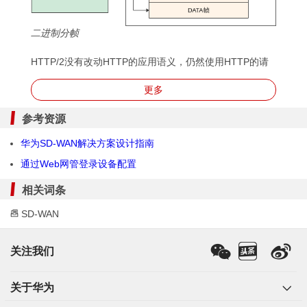
二进制分帧
HTTP/2没有改动HTTP的应用语义，仍然使用HTTP的请
求方法、状态码和头字段等规则，它主要修改了HTTP的
更多
报文传输格式。HTTP/1.1协议以换行符作为纯文本的分隔
符，而HTTP/2将所有传输的信息分割为更小的消息和帧，
参考资源
并采用二进制格式对它们编码，这些帧对应着特定数据流
中的消息，他们都在一个TCP连接内复用。
华为SD-WAN解决方案设计指南
通过Web网管登录设备配置
优先级排序
将HTTP消息分解为很多独立的帧之后就可以复用多个数
相关词条
据流中的帧，客户端和服务器交错发送和传输这些帧的顺
SD-WAN
序就成为关键的性能决定因素。HTTP/2允许每个数据流都
有一个关联的权重和依赖关系，数据流依赖关系和权重的
组合明确表达了资源优先级，这是一种用于提升浏览性能
关注我们
的关键功能。HTTP/2协议还允许客户端随时更新这些优先
级，我们可以根据用户互动和其他信号更改依赖关系和重
关于华为
新分配权重，这进一步优化了浏览器性能。