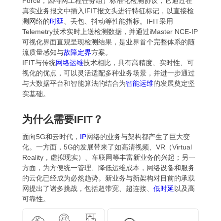
Force，因特网工程任务组）标准化检测协议，它通过在
真实业务报文中插入IFIT报文头进行特征标记，以直接检
测网络的
时延
、丢包、抖动等性能指标。IFIT采用
Telemetry技术实时上送检测数据，并通过iMaster NCE-IP
可视化界面直观呈现检测结果，是业界首个完整体系的随
流质量感知与
故障定界
方案。
IFIT与传统
网络运维
技术相比，具有高精度、实时性、可
视化的优点，可以灵活适配多种业务场景，并进一步通过
与大数据平台和智能算法的结合为
智能运维
的发展奠定坚
实基础。
为什么需要IFIT？
面向5G和云时代，
IP
网络的业务与架构都产生了巨大变
化。一方面，5G的发展带来了如高清视频、VR（Virtual
Reality，虚拟现实）、车联网等丰富新业务的兴起；另一
方面，为方便统一管理、降低运维成本，网络设备和服务
的云化已经成为必然趋势。新业务与新架构对目前的承载
网提出了诸多挑战，包括超带宽、超连接、
低时延
以及高
可靠性。