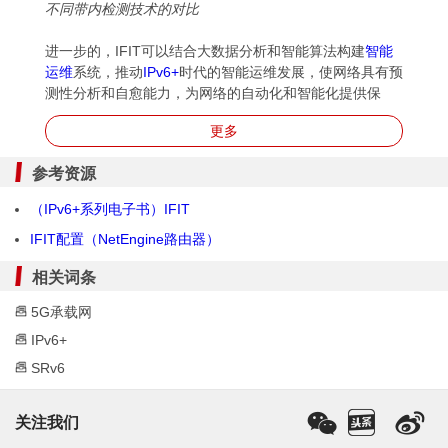
不同带内检测技术的对比
进一步的，IFIT可以结合大数据分析和智能算法构建
智能
运维
系统，推动
IPv6+
时代的智能运维发展，使网络具有预
测性分析和自愈能力，为网络的自动化和智能化提供保
障。
更多
IFIT有哪些优势？
参考资源
以下将从检测数据、业务场景、用户界面以及
智能运维
四
（IPv6+系列电子书）IFIT
个方面展示IFIT技术的优越性。
IFIT配置（NetEngine路由器）
高精度多维度检测真实业务质量
相关词条
传统OAM技术的测试报文转发路径可能与真实业务流转发
5G承载网
路径存在差异，IFIT提供的随流检测能力基于真实业务报
IPv6+
文展开，检测数据可以高精度、多维度地展现真实业务质
量，具体描述如下：
SRv6
IFIT可以真实还原报文的实际转发路径，配合
Telemetry
秒级数据采集功能实现网络SLA的实时监控，丢包检测
关注我们
-6
精度可达10
量级，
时延
检测精度可达微秒级，能够进