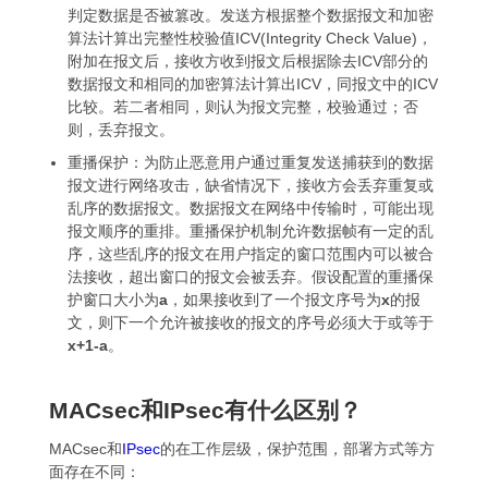
判定数据是否被篡改。发送方根据整个数据报文和加密
算法计算出完整性校验值ICV(Integrity Check Value)，
附加在报文后，接收方收到报文后根据除去ICV部分的
数据报文和相同的加密算法计算出ICV，同报文中的ICV
比较。若二者相同，则认为报文完整，校验通过；否
则，丢弃报文。
重播保护：为防止恶意用户通过重复发送捕获到的数据
报文进行网络攻击，缺省情况下，接收方会丢弃重复或
乱序的数据报文。数据报文在网络中传输时，可能出现
报文顺序的重排。重播保护机制允许数据帧有一定的乱
序，这些乱序的报文在用户指定的窗口范围内可以被合
法接收，超出窗口的报文会被丢弃。假设配置的重播保
护窗口大小为
a
，如果接收到了一个报文序号为
x
的报
文，则下一个允许被接收的报文的序号必须大于或等于
x+1-a
。
MACsec和IPsec有什么区别？
MACsec和
IPsec
的在工作层级，保护范围，部署方式等方
面存在不同：