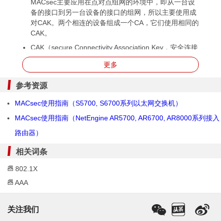
MACsec主要应用在点对点组网的环境中，即从一台设
备的接口到另一台设备的接口的组网，所以主要使用成
对CAK。两个相连的设备组成一个CA，它们使用相同的
CAK。
CAK（secure Connectivity Association Key，安全连接
关联密钥）：必须在两端设备的接口上配置相同的
更多
CAK，它不直接用于数据报文的加密，而是由它和CKN
派生出用于数据加密的SAK。
参考资源
CKN（secure Connectivity Association Key Name，安
MACsec使用指南（S5700, S6700系列以太网交换机）
全连接关联密钥名称）：CAK的名称，必须在两端设备
的接口上配置相同的CKN。
MACsec使用指南（NetEngine AR5700, AR6700, AR8000系列接入
SAK（Secure Association Key，安全关联密钥）：由
路由器）
密钥服务器根据CAK和CKN生成，用于数据报文的加密
和解密。
相关词条
KEK（Key Encrypting Key，密钥加密密钥）：两端设
802.1X
备根据相同的CAK和CKN生成相同的KEK，用于SAK的
AAA
加解密，防止在发布SAK的传输过程中泄密。
ICV（Integrity Check Value，完整性校验值）：发送端
根据报文计算生成ICV放在报文尾部，报文接收端使用
关注我们
相同的算法计算得到ICV与报文携带的ICV进行比对。如