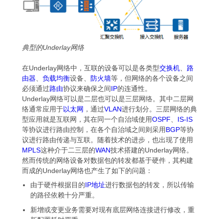
典型的Underlay网络
在Underlay网络中，互联的设备可以是各类型
交换机
、
路
由器
、
负载均衡
设备、
防火墙
等，但网络的各个设备之间
必须通过
路由
协议来确保之间
IP
的连通性。
Underlay网络可以是二层也可以是三层网络。其中二层网
络通常应用于
以太网
，通过
VLAN
进行划分。三层网络的典
型应用就是互联网，其在同一个自治域使用
OSPF
、
IS-IS
等协议进行路由控制，在各个自治域之间则采用
BGP
等协
议进行路由传递与互联。随着技术的进步，也出现了使用
MPLS
这种介于二三层的
WAN
技术搭建的Underlay网络。
然而传统的网络设备对数据包的转发都基于硬件，其构建
而成的Underlay网络也产生了如下的问题：
由于硬件根据目的
IP地址
进行数据包的转发，所以传输
的路径依赖十分严重。
新增或变更业务需要对现有底层网络连接进行修改，重