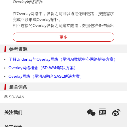
Overlay网络拓扑
在Overlay网络中，设备之间可以通过逻辑链路，按照需求
完成互联形成Overlay拓扑。
相互连接的Overlay设备之间建立隧道，数据包准备传输出
去时，设备为数据包添加新的IP头部和隧道头部，并且被
更多
屏蔽掉内层的IP头部，数据包根据新的IP头部进行转发。
当数据包传递到另一个设备后，外部的IP报头和隧道头将
参考资源
被丢弃，得到原始的数据包，在这个过程中Overlay网络并
不感知Underlay网络。由于用户的流量被封装在了隧道
了解Underlay与Overlay网络（星河AI数据中心网络解决方案）
中，各站点之间互联可以忽略Underlay网络类型，只看到
Overlay网络一种类型，从而可以灵活的应用多种WAN业
Overlay网络概念（SD-WAN解决方案）
务技术，提高企业网络效率、提升用户体验。
Overlay网络（星河AI融合SASE解决方案）
Overlay网络有着各种网络协议和标准，包括
VXLAN
、
NVGRE、SST、
GRE
、NVO3、
EVPN
等。其中华为
SD-
相关词条
WAN
解决方案使用EVPN技术和IP隧道技术基于运营商物
SD-WAN
理网络建立一个与物理网络隔离的逻辑网络，这里的物理
网络和逻辑网络就是通常所说的Underlay网络和Overlay网
络。
关注我们
随着
SDN
技术的引入，加入了控制器的Overlay网络，有着
如下的优点：