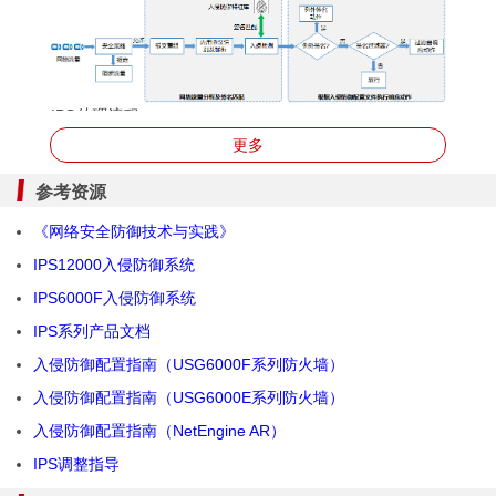
IPS处理流程
更多
安全策略匹配：当流量匹配到动作为允许的安全策
略，且该安全策略引用了入侵防御配置文件时，进入
参考资源
入侵防御流程。设备对流量进行入侵防御处理。
《网络安全防御技术与实践》
报文重组：设备进行
IP
分片报文重组以及TCP流重
组，确保应用层数据的连续性。这样，设备才能在接
IPS12000入侵防御系统
下来的流程中有效检测出逃避入侵防御检测的攻击行
IPS6000F入侵防御系统
为。
IPS系列产品文档
应用协议识别和解析：设备根据报文内容识别出具体
入侵防御配置指南（USG6000F系列防火墙）
的应用层协议，并对协议进行深度解析以提取报文特
征。与传统只能根据
IP地址
和端口识别协议相比，应
入侵防御配置指南（USG6000E系列防火墙）
用协议识别大大提高了应用层攻击行为的检出率。另
入侵防御配置指南（NetEngine AR）
外，在这个阶段，设备还能识别出协议异常，过滤掉
不符合协议格式和规范的数据报文。
IPS调整指导
签名匹配
：
设备将解析后的报文特征与入侵防御特征