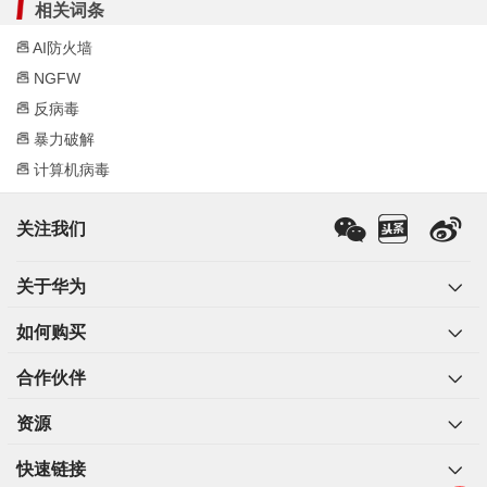
相关词条
库中的签名进行匹配。如果匹配了签名，则进行响应
处理。签名代表了入侵行为的特征。华为安全研究人
AI防火墙
员持续跟踪网络安全态势，分析入侵行为的特征，并
NGFW
更新到入侵防御特征库中。设备定期从
华为安全中心
反病毒
下载最新的入侵防御特征库，就可以及时有效地防御
网络入侵。
暴力破解
响应处理：报文匹配了签名后，由入侵防御配置文件
计算机病毒
决定是否对报文进行响应处理以及如何对报文进行处
理（告警或阻断）。入侵防御配置文件主要包含签名
关注我们
过滤器、例外签名两部分。
签名过滤器是管理员根据网络和业务状况配置的，筛
选签名的过滤条件集合。设备只对过滤器筛选出的签
关于华为
名对应的攻击进行防御，以免海量攻击日志淹没关键
的攻击信息。另外，设备还提供例外签名功能，当过
如何购买
滤器统一设置的动作不满足需要时，管理员可以针对
单个签名配置对应攻击的处理动作。
合作伙伴
资源
IPS的类型
快速链接
当前主流IPS有以下几种类型，可以用于不同场景的部署。