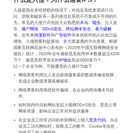
入侵是指在未经授权的情况下，对信息系统资源进行访
问、窃取和破坏等一系列使信息系统不可靠或不可用的行
为。常见的入侵方式包括大众熟悉的
木马
、
蠕虫
、注入攻
击、
僵尸网络
、
DDoS攻击
、
跨站脚本攻击
、
暴力破解
等。近年来
间谍软件
和
广告软件
等灰色软件的占比也日益
增加。入侵朝着利益驱动、多方面渗透的方向发展。根据
国家互联网应急中心发布的《2020年中国互联网网络安全
报告》统计，2020年全年捕获恶意程序样本数量超过4200
万个，被恶意程序攻击的
IP地址
高达5000多万个。
以一个企业为例，可能遭受的入侵行为如下：
网络黑客利用注入攻击获得服务器的数据库修改权限，
造成企业数据泄露或被破坏。
网络黑客利用系统软件漏洞，在企业内部传播木马软
件。
短时间内向目标网站发起大规模DDoS攻击，恶意占用
网络资源，影响企业正常对外提供服务。
在企业员工经常访问的外部网站上植入
恶意代码
。当企
业员工访问网站时，获取员工的帐号、Cookie等信息，
伪造员工的上网操作。