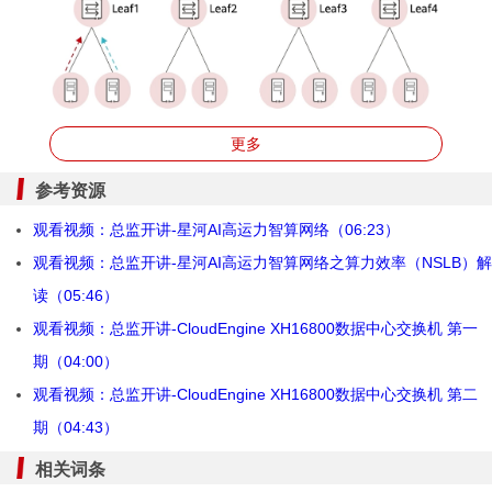
传统HASH算法容易负载不均
更多
参考资源
NSLB是如何工作的？
观看视频：总监开讲-星河AI高运力智算网络（06:23）
为了解决负载不均的问题，华为推出了NSLB网络级负载均
观看视频：总监开讲-星河AI高运力智算网络之算力效率（NSLB）解
衡算法。NSLB配套NPU时，iMaster NCE站在全局视角，
主动获取或解析AI流量通信关系，统一算路下发配置，实
读（05:46）
现全网链路0冲突。NSLB配套GPU时，网络可主动感知拥
观看视频：总监开讲-CloudEngine XH16800数据中心交换机 第一
塞，并自动切换路径，实现网络
负载均衡
。
期（04:00）
观看视频：总监开讲-CloudEngine XH16800数据中心交换机 第二
期（04:43）
相关词条