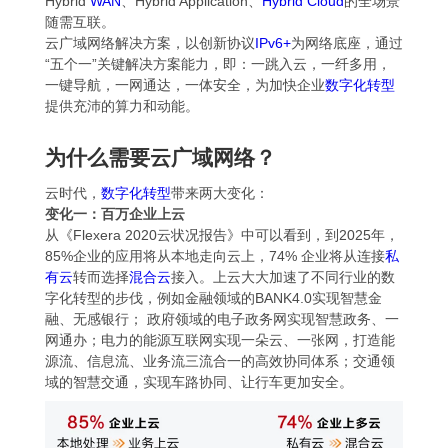
Hybrid
WAN
、Hybrid Application、
Hybrid Cloud
的全场景
随需互联。
云广域网络解决方案，以创新协议
IPv6+
为网络底座，通过
“五个一”关键解决方案能力，即：一跳入云，一纤多用，
一键导航，一网通达，一体安全，为加快企业
数字化转型
提供充沛的算力和动能。
为什么需要云广域网络？
云时代，
数字化转型
带来两大变化：
变化一：百万企业上云
从《Flexera 2020云状况报告》中可以看到，到2025年，
85%企业的应用将从本地走向云上，74% 企业将从连接
私
有云
转而选择
混合云
接入。上云大大加速了不同行业的数
字化转型的步伐，例如金融领域的BANK4.0实现智慧金
融、无感银行； 政府领域的电子政务网实现智慧政务、一
网通办；电力的能源互联网实现一朵云、一张网，打造能
源流、信息流、业务流三流合一的高效协同体系；交通领
域的智慧交通，实现车路协同、让行车更加安全。