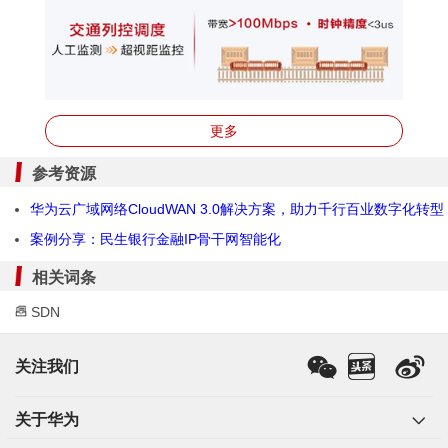
更多
参考资源
生产网络IP化
华为云广域网络CloudWAN 3.0解决方案，助力千行百业数字化转型
进入云时代的
广域网
面临着三大挑战：
案例分享：民生银行金融IP骨干网智能化
挑战一：百万企业上云，如何让网络像云一样敏捷
以农业银行某信息中心的实际场景为例，新开通某分支网
相关词条
点，云部署时长小于1小时，而网络连接打通超过30天，
网络大大拖慢了整体业务上线的时长。如何实现云、网同
SDN
速，成为一大挑战。
挑战二：承载生产业务，IP网络是否能提供
确定性体验
关注我们
电力、交通等生产业务对确定性要求高，例如电力继保业
务要求10ms单向时延、200us的双向时延差，不满足可能
会导致电网保护失效、造成重大安全事故；列车控制要求
关于华为
单向时延不超过10ms，故障切换时间小于50ms，不满足